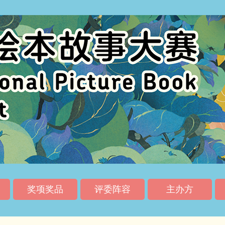
奖项奖品
评委阵容
主办方