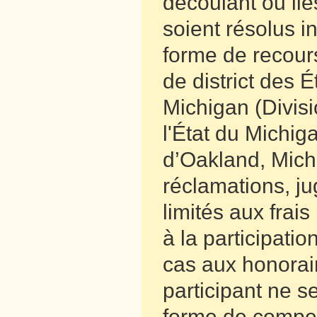
découlant ou lié
soient résolus i
forme de recours
de district des É
Michigan (Divisi
l'État du Michig
d’Oakland, Michi
réclamations, ju
limités aux frais
à la participat
cas aux honorair
participant ne s
forme de compens