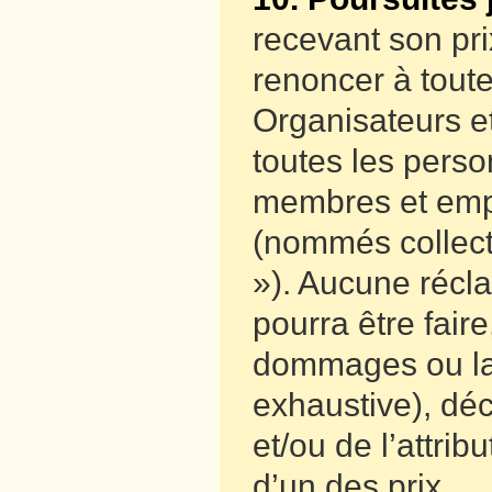
recevant son pr
renoncer à toute
Organisateurs et
toutes les perso
membres et empl
(nommés collect
»). Aucune récl
pourra être fair
dommages ou la p
exhaustive), déc
et/ou de l’attrib
d’un des prix.