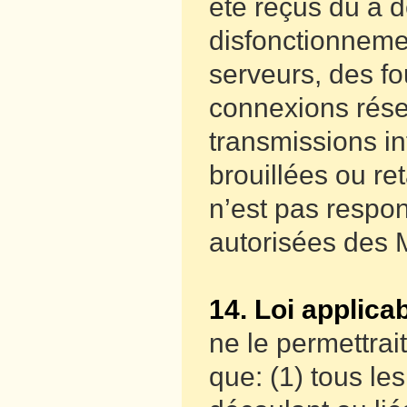
été reçus dû à 
disfonctionneme
serveurs, des fou
connexions rése
transmissions in
brouillées ou r
n’est pas respon
autorisées des 
14. Loi applicab
ne le permettrai
que: (1) tous les